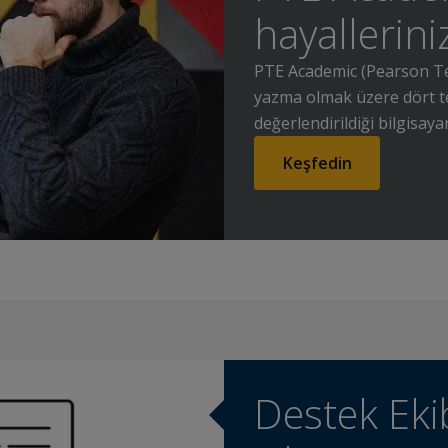
hayallerini
PTE Academic (Pearson Te
yazma olmak üzere dört te
değerlendirildiği bilgisayar
Keşfedin
Destek Ek